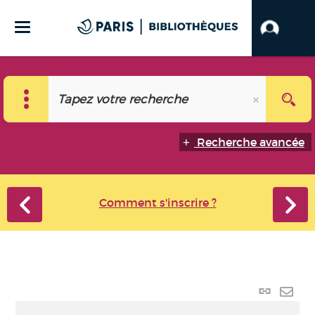
Recherche avancée
Comment s'inscrire ?
Lien
perma
Envo