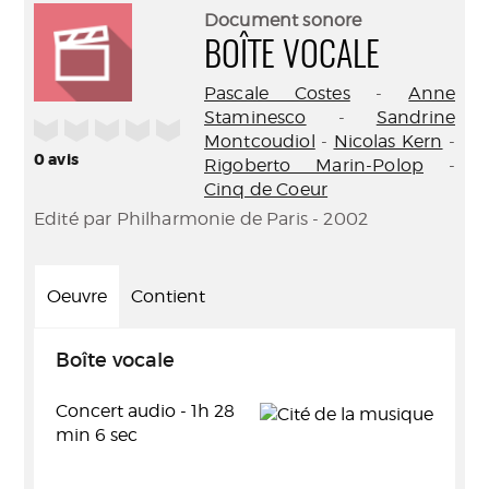
(Nouve
par
Document sonore
fenêtr
mail
BOÎTE VOCALE
Pascale Costes
-
Anne
Staminesco
-
Sandrine
/5
Montcoudiol
-
Nicolas Kern
-
0
avis
Rigoberto Marin-Polop
-
Cinq de Coeur
Edité par Philharmonie de Paris - 2002
Oeuvre
Contient
Boîte vocale
Concert audio - 1h 28
min 6 sec