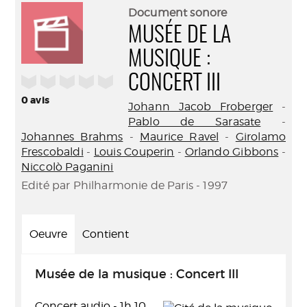
(Nouve
par
Document sonore
fenêtr
mail
MUSÉE DE LA
MUSIQUE :
/5
CONCERT III
0
avis
Johann Jacob Froberger
-
Pablo de Sarasate
-
Johannes Brahms
-
Maurice Ravel
-
Girolamo
Frescobaldi
-
Louis Couperin
-
Orlando Gibbons
-
Niccolò Paganini
Edité par Philharmonie de Paris - 1997
Oeuvre
Contient
Musée de la musique : Concert III
Concert audio - 1h 10