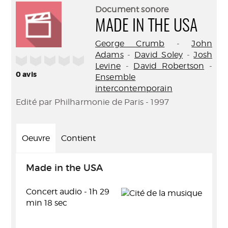
(Nouve
par
Document sonore
fenêtr
mail
MADE IN THE USA
George Crumb
-
John
Adams
-
David Soley
-
Josh
/5
Levine
-
David Robertson
-
0
avis
Ensemble
intercontemporain
Edité par Philharmonie de Paris - 1997
Oeuvre
Contient
Made in the USA
Concert audio - 1h 29
min 18 sec