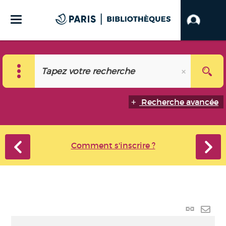
Recherche avancée
Comment s'inscrire ?
Lien
perma
Envo