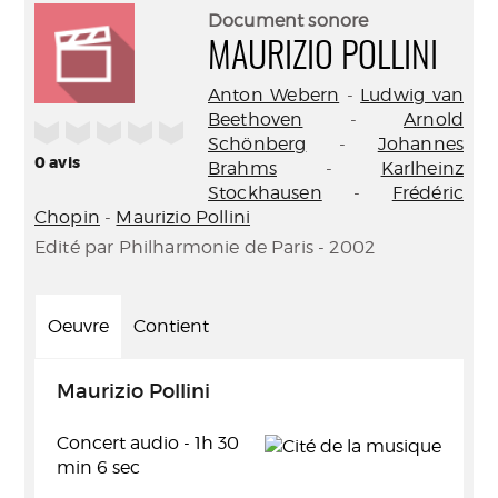
(Nouve
par
Document sonore
fenêtr
mail
MAURIZIO POLLINI
Anton Webern
-
Ludwig van
Beethoven
-
Arnold
/5
Schönberg
-
Johannes
0
avis
Brahms
-
Karlheinz
Stockhausen
-
Frédéric
Chopin
-
Maurizio Pollini
Edité par Philharmonie de Paris - 2002
Oeuvre
Contient
Maurizio Pollini
Concert audio - 1h 30
min 6 sec