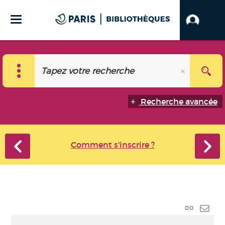
Recherche avancée
Comment s'inscrire ?
Lien
perma
Envo