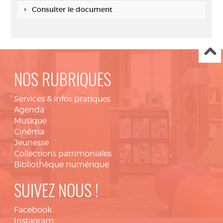
Consulter le document
NOS RUBRIQUES
Services & infos pratiques
Agenda
Musique
Cinéma
Jeunesse
Collections patrimoniales
Bibliothèque numérique
SUIVEZ NOUS !
Facebook
Instagram