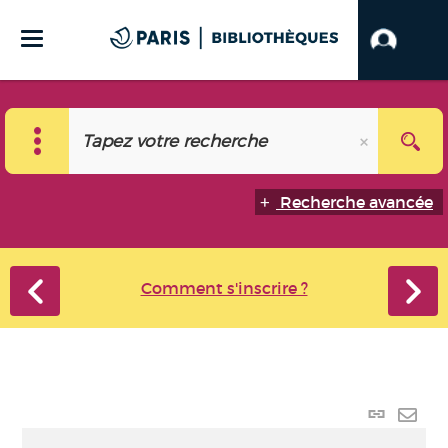
Recherche avancée
Comment s'inscrire ?
Lien
perma
Envo