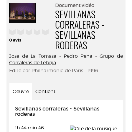
(Nouve
par
Document vidéo
fenêtr
mail
SEVILLANAS
CORRALERAS -
/5
SEVILLANAS
0
avis
RODERAS
Jose de La Tomasa
-
Pedro Pena
-
Grupo de
Corraleras de Lebrija
Edité par Philharmonie de Paris - 1996
Oeuvre
Contient
Sevillanas corraleras - Sevillanas
roderas
1h 44 min 46