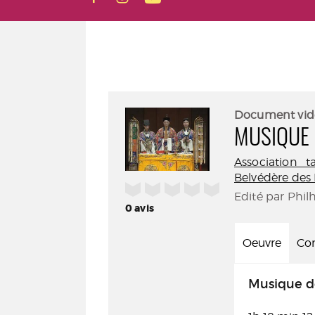
Document vid
MUSIQUE 
Association 
Belvédère des
/5
Edité par Phil
0
avis
Oeuvre
Con
Musique de