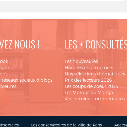
VEZ NOUS !
LES + CONSULTÉ
book
Les nouveautés
gram
Horaires et fermetures
be
Nos sélections thématiques
 réseaux sociaux & blogs
Prix des lecteurs 2026
folettres
Les coups de coeur 2025
Les Mordus du Manga
Vos derniers commentaires
|
|
rimoniales
Les conservatoires de la ville de Paris
Access