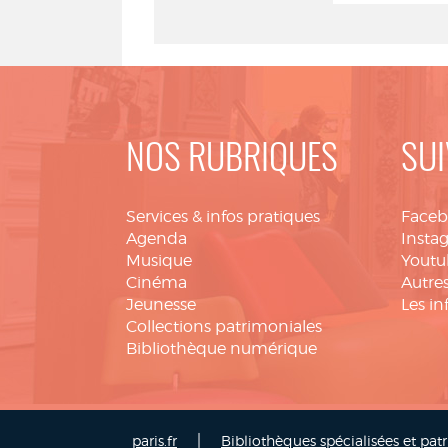
NOS RUBRIQUES
SUI
Services & infos pratiques
Face
Agenda
Insta
Musique
Youtu
Cinéma
Autres
Jeunesse
Les in
Collections patrimoniales
Bibliothèque numérique
|
paris.fr
Bibliothèques spécialisées et pat