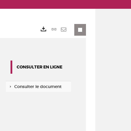
Lien
Exports
permanent
Envoyer
(Nouvelle
par
fenêtre)
mail
CONSULTER EN LIGNE
Consulter le document