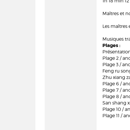
1h 18 min 12
Maîtres et 
Les maîtres
Musiques tra
Plages :
Présentation
Plage 2 / a
Plage 3 / a
Feng ru song
Zhu xiang z
Plage 6 / a
Plage 7 / a
Plage 8 / a
San shang x
Plage 10 / 
Plage 11 / 