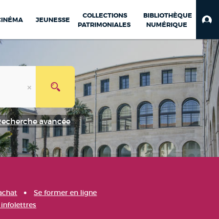
COLLECTIONS
BIBLIOTHÈQUE
CINÉMA
JEUNESSE
PATRIMONIALES
NUMÉRIQUE
Recherche avancée
achat
Se former en ligne
infolettres