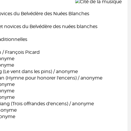
novices du Belvédère des Nuées Blanches
 et novices du Belvédère des nuées blanches
ditionnelles
 / François Picard
nonyme
nonyme
 (Le vent dans les pins) / anonyme
an (Hymne pour honorer l'encens) / anonyme
nonyme
nonyme
nonyme
iang (Trois offrandes d'encens) / anonyme
anonyme
anonyme