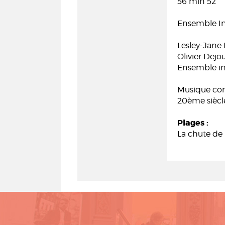
56 min 52
Ensemble In
Lesley-Jane
Olivier Dejou
Ensemble i
Musique co
20ème siècl
Plages :
La chute de 