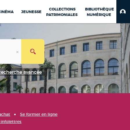
COLLECTIONS
BIBLIOTHÈQUE
CINÉMA
JEUNESSE
PATRIMONIALES
NUMÉRIQUE
Recherche avancée
achat
Se former en ligne
infolettres