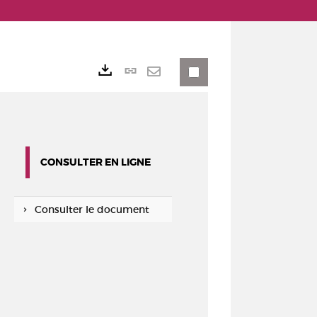
Lien
Exports
permanent
Envoyer
(Nouvelle
par
fenêtre)
mail
CONSULTER EN LIGNE
Consulter le document