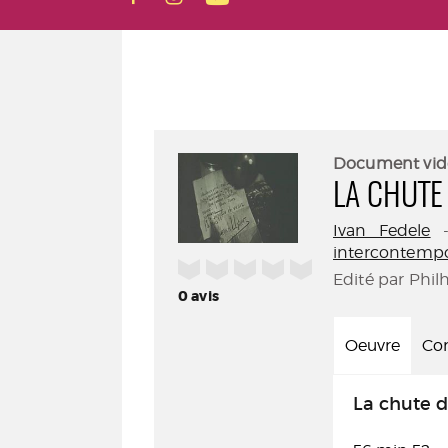
Document vid
LA CHUTE
Ivan Fedele
intercontemp
/5
Edité par Phil
0
avis
Oeuvre
Con
La chute d