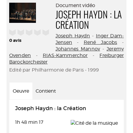
(Nouve
par
Document vidéo
fenêtr
mail
JOSEPH HAYDN : LA
CRÉATION
/5
Joseph Haydn
-
Inger Dam-
0
avis
Jensen
-
René Jacobs
-
Johannes Mannov
-
Jeremy
Ovenden
-
RIAS-Kammerchor
-
Freiburger
Barockorchester
Edité par Philharmonie de Paris - 1999
Oeuvre
Contient
Joseph Haydn : la Création
1h 48 min 17