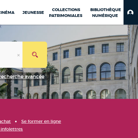
COLLECTIONS
BIBLIOTHÈQUE
CINÉMA
JEUNESSE
PATRIMONIALES
NUMÉRIQUE
Recherche avancée
achat
Se former en ligne
infolettres