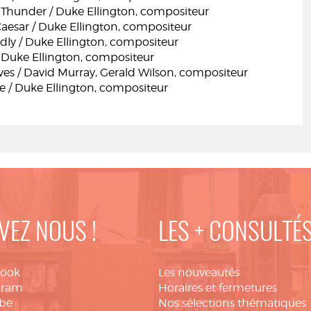
Thunder / Duke Ellington, compositeur
aesar / Duke Ellington, compositeur
dly / Duke Ellington, compositeur
/ Duke Ellington, compositeur
ves / David Murray, Gerald Wilson, compositeur
te / Duke Ellington, compositeur
VEZ NOUS !
LES + CONSULTÉ
book
Les nouveautés
gram
Horaires et fermetures
be
Nos sélections thématiques