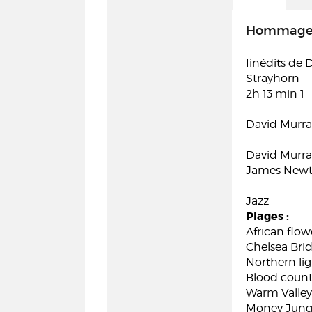
Hommage à
Iinédits de 
Strayhorn
2h 13 min 1
David Murr
David Murra
James New
Jazz
Plages :
African flow
Chelsea Brid
Northern lig
Blood count 
Warm Valley
Money Jungl