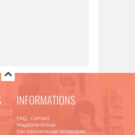
S
INFORMATIONS
FAQ
-
Contact
Magazine EnVue
Des bibliothèques accessibles