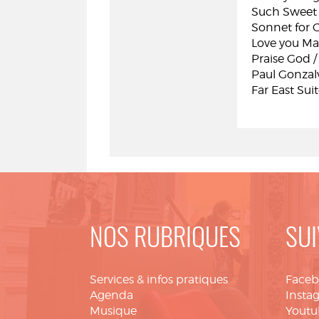
Such Sweet 
Sonnet for C
Love you Ma
Praise God 
Paul Gonzal
Far East Sui
NOS RUBRIQUES
SUI
Services & infos pratiques
Face
Agenda
Insta
Musique
Youtu