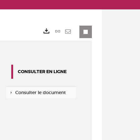
Lien
Exports
permanent
Envoyer
(Nouvelle
par
fenêtre)
mail
CONSULTER EN LIGNE
Consulter le document