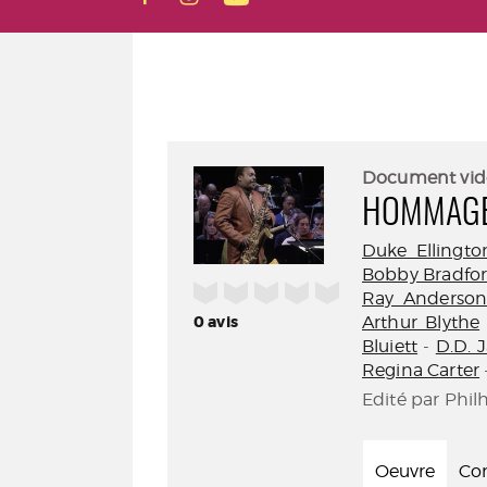
Document vid
HOMMAGE
Duke Ellingto
Bobby Bradfo
/5
Ray Anderso
0
avis
Arthur Blythe
Bluiett
-
D.D. 
Regina Carter
Edité par Phil
Oeuvre
Con