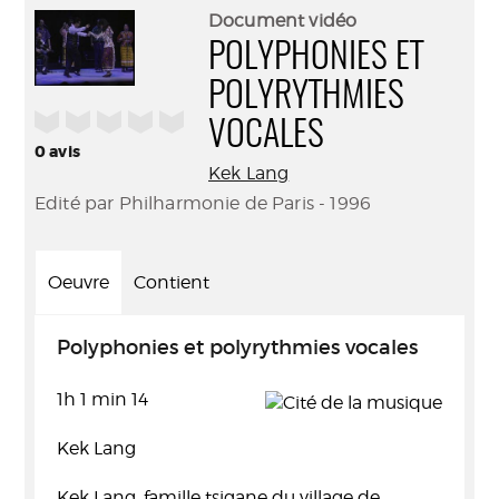
(Nouve
par
Document vidéo
fenêtr
mail
POLYPHONIES ET
POLYRYTHMIES
/5
VOCALES
0
avis
Kek Lang
Edité par Philharmonie de Paris - 1996
Oeuvre
Contient
Polyphonies et polyrythmies vocales
1h 1 min 14
Kek Lang
Kek Lang, famille tsigane du village de