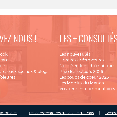
VEZ NOUS !
LES + CONSULTÉ
book
Les nouveautés
gram
Horaires et fermetures
be
Nos sélections thématiques
 réseaux sociaux & blogs
Prix des lecteurs 2026
folettres
Les coups de coeur 2025
Les Mordus du Manga
Vos derniers commentaires
|
|
rimoniales
Les conservatoires de la ville de Paris
Access