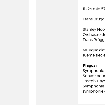
1h 24 min 5
Frans Brügge
Stanley Hoo
Orchestre du
Frans Brügge
Musique cla
18ème siècl
Plages :
Symphonie e
Sonate pour
Joseph Hay
Symphonie en
symphonie e