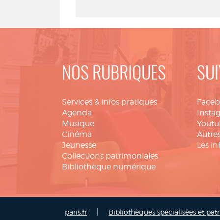
NOS RUBRIQUES
SUI
Services & infos pratiques
Face
Agenda
Insta
Musique
Youtu
Cinéma
Autres
Jeunesse
Les in
Collections patrimoniales
Bibliothèque numérique
|
paris.fr
Bibliothèques spécialisées et pat