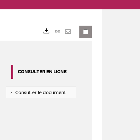
Lien
Exports
permanent
Envoyer
(Nouvelle
par
fenêtre)
mail
CONSULTER EN LIGNE
Consulter le document