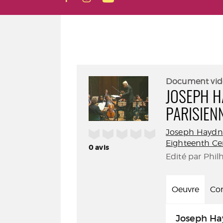
Document vid
JOSEPH H
PARISIEN
Joseph Haydn
/5
Eighteenth Ce
0
avis
Edité par Phil
Oeuvre
Con
Joseph Hay