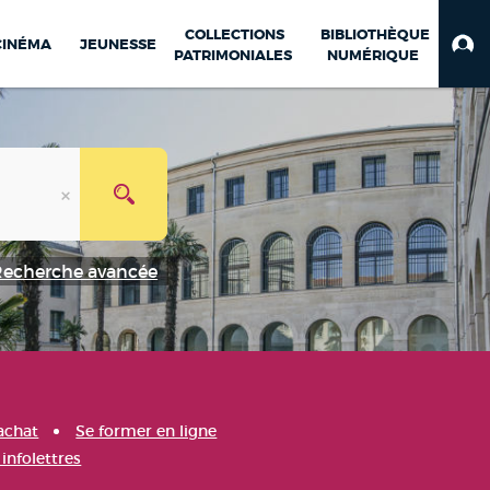
COLLECTIONS
BIBLIOTHÈQUE
CINÉMA
JEUNESSE
PATRIMONIALES
NUMÉRIQUE
Recherche avancée
achat
Se former en ligne
infolettres