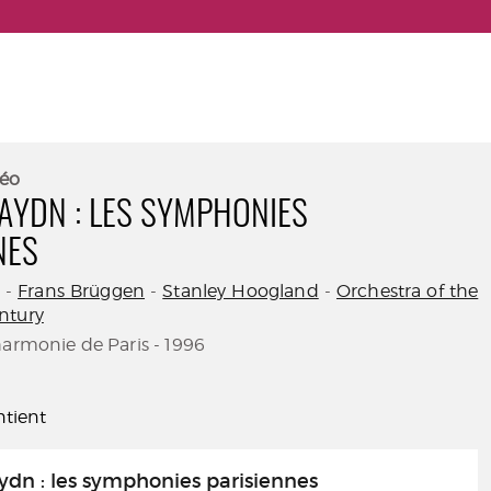
éo
AYDN : LES SYMPHONIES
NES
-
Frans Brüggen
-
Stanley Hoogland
-
Orchestra of the
ntury
harmonie de Paris - 1996
tient
dn : les symphonies parisiennes