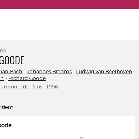
éo
 GOODE
tian Bach
-
Johannes Brahms
-
Ludwig van Beethoven
-
in
-
Richard Goode
harmonie de Paris - 1996
tient
oode