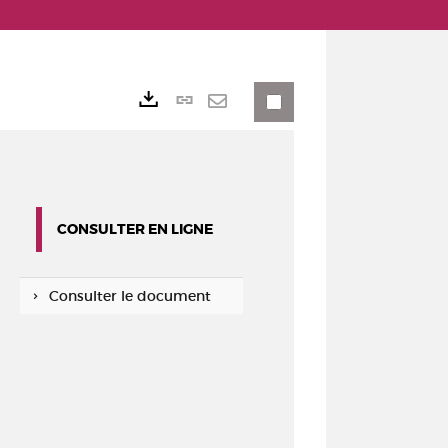
Lien
Exports
permanent
Envoyer
(Nouvelle
par
fenêtre)
mail
CONSULTER EN LIGNE
Consulter le document