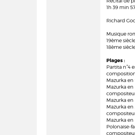
Récital de p
1h 39 min 5
Richard Goo
Musique ro
19ème siècl
18ème siècl
Plages :
Partita n°4
compositio
Mazurka en f
Mazurka en l
compositeu
Mazurka en 
Mazurka en s
compositeu
Mazurka en l
Polonaise-fa
compositeu