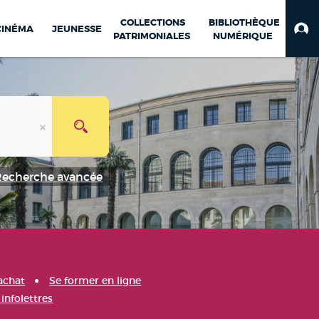
COLLECTIONS
BIBLIOTHÈQUE
CINÉMA
JEUNESSE
PATRIMONIALES
NUMÉRIQUE
Recherche avancée
achat
Se former en ligne
infolettres