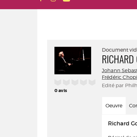
Document vid
RICHARD
Johann Sebas
Frédéric Chop
/5
Edité par Phil
0
avis
Oeuvre
Con
Richard G