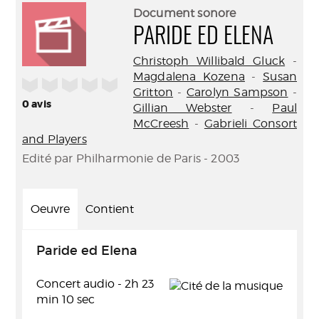
(Nouve
par
Document sonore
fenêtr
mail
PARIDE ED ELENA
Christoph Willibald Gluck
-
Magdalena Kozena
-
Susan
/5
Gritton
-
Carolyn Sampson
-
0
avis
Gillian Webster
-
Paul
McCreesh
-
Gabrieli Consort
and Players
Edité par Philharmonie de Paris - 2003
Oeuvre
Contient
Paride ed Elena
Concert audio - 2h 23
min 10 sec