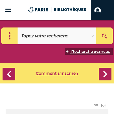
Recherche avancée
Comment s'inscrire ?
Lien
perma
Envo