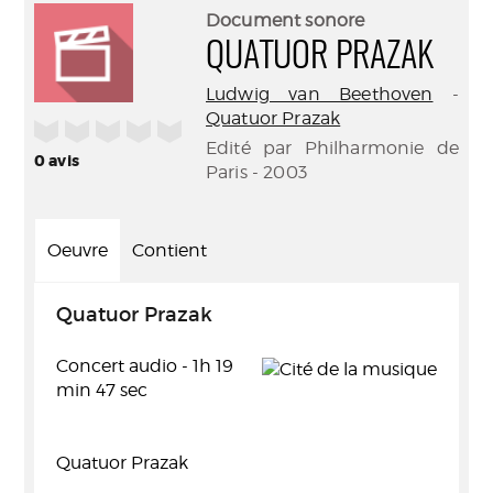
(Nouve
par
Document sonore
fenêtr
mail
QUATUOR PRAZAK
Ludwig van Beethoven
-
Quatuor Prazak
/5
Edité par Philharmonie de
0
avis
Paris - 2003
Oeuvre
Contient
Quatuor Prazak
Concert audio - 1h 19
min 47 sec
Quatuor Prazak