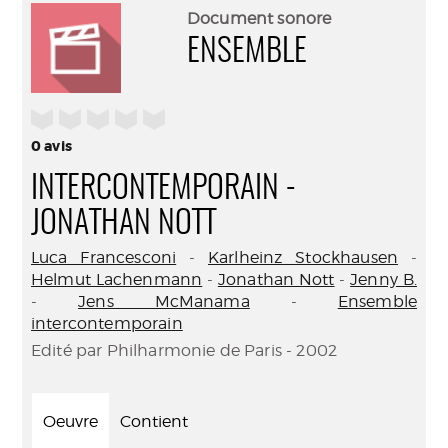
(Nouve
par
Document sonore
fenêtr
mail
ENSEMBLE
/5
0
avis
INTERCONTEMPORAIN -
JONATHAN NOTT
Luca Francesconi
-
Karlheinz Stockhausen
-
Helmut Lachenmann
-
Jonathan Nott
-
Jenny B.
-
Jens McManama
-
Ensemble
intercontemporain
Edité par Philharmonie de Paris - 2002
Oeuvre
Contient