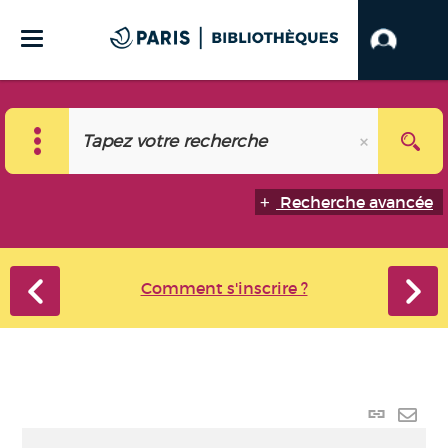
Recherche avancée
Comment s'inscrire ?
Lien
perma
Envo