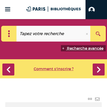
Recherche avancée
Comment s'inscrire ?
Lien
perma
Envo