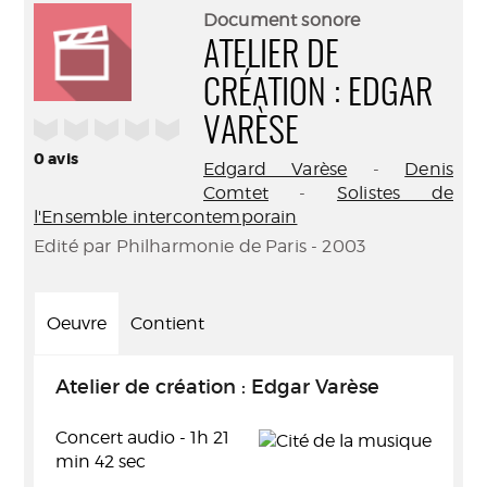
(Nouve
par
Document sonore
fenêtr
mail
ATELIER DE
CRÉATION : EDGAR
/5
VARÈSE
0
avis
Edgard Varèse
-
Denis
Comtet
-
Solistes de
l'Ensemble intercontemporain
Edité par Philharmonie de Paris - 2003
Oeuvre
Contient
Atelier de création : Edgar Varèse
Concert audio - 1h 21
min 42 sec