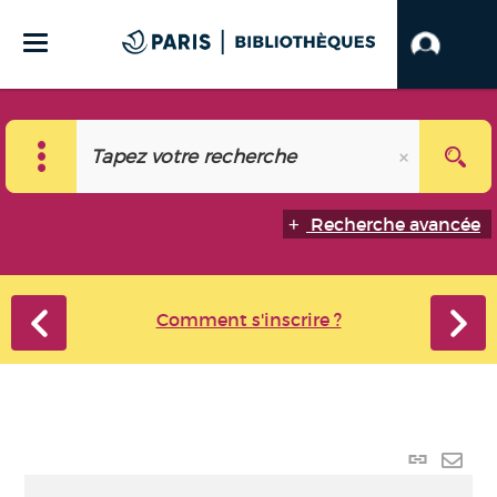
Recherche avancée
Comment s'inscrire ?
Lien
perma
Envo