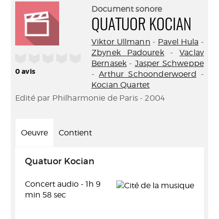
(Nouve
par
Document sonore
fenêtr
mail
QUATUOR KOCIAN
Viktor Ullmann
-
Pavel Hula
-
Zbynek Padourek
-
Vaclav
/5
Bernasek
-
Jasper Schweppe
0
avis
-
Arthur Schoonderwoerd
-
Kocian Quartet
Edité par Philharmonie de Paris - 2004
Oeuvre
Contient
Quatuor Kocian
Concert audio - 1h 9
min 58 sec