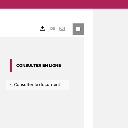
Lien
Exports
permanent
Envoyer
(Nouvelle
par
fenêtre)
mail
CONSULTER EN LIGNE
Consulter le document