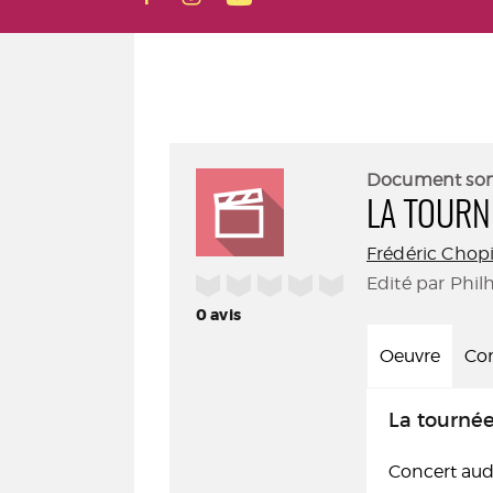
Document so
LA TOURN
Frédéric Chop
/5
Edité par Phil
0
avis
Oeuvre
Con
La tournée
Concert audi