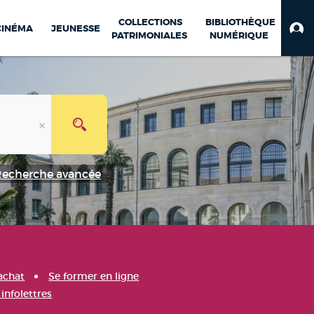
COLLECTIONS
BIBLIOTHÈQUE
CINÉMA
JEUNESSE
PATRIMONIALES
NUMÉRIQUE
Recherche avancée
achat
Se former en ligne
infolettres