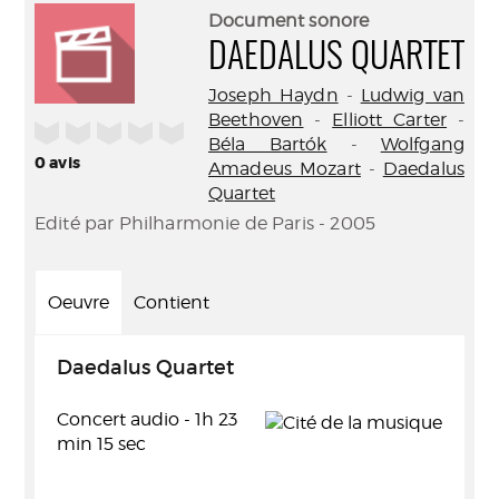
(Nouve
par
Document sonore
fenêtr
mail
DAEDALUS QUARTET
Joseph Haydn
-
Ludwig van
Beethoven
-
Elliott Carter
-
/5
Béla Bartók
-
Wolfgang
0
avis
Amadeus Mozart
-
Daedalus
Quartet
Edité par Philharmonie de Paris - 2005
Oeuvre
Contient
Daedalus Quartet
Concert audio - 1h 23
min 15 sec