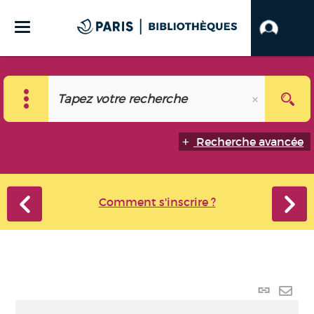
Recherche avancée
Comment s'inscrire ?
Lien
perma
Envo