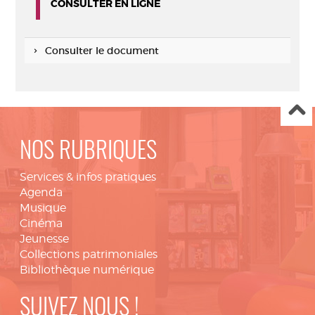
CONSULTER EN LIGNE
Consulter le document
NOS RUBRIQUES
Services & infos pratiques
Agenda
Musique
Cinéma
Jeunesse
Collections patrimoniales
Bibliothèque numérique
SUIVEZ NOUS !