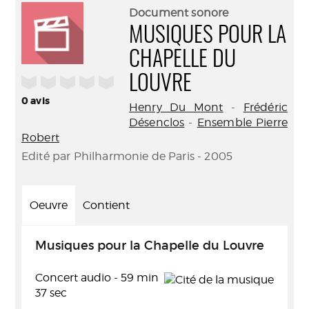
(Nouve
par
Document sonore
fenêtr
mail
MUSIQUES POUR LA
CHAPELLE DU
/5
LOUVRE
0
avis
Henry Du Mont
-
Frédéric
Désenclos
-
Ensemble Pierre
Robert
Edité par Philharmonie de Paris - 2005
Oeuvre
Contient
Musiques pour la Chapelle du Louvre
Concert audio - 59 min
37 sec