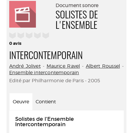
(Nouve
par
Document sonore
fenêtr
mail
SOLISTES DE
L'ENSEMBLE
/5
0
avis
INTERCONTEMPORAIN
André Jolivet
-
Maurice Ravel
-
Albert Roussel
-
Ensemble intercontemporain
Edité par Philharmonie de Paris - 2005
Oeuvre
Contient
Solistes de l'Ensemble
Intercontemporain