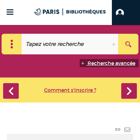
Recherche avancée
Comment s'inscrire ?
Lien
perma
Envo