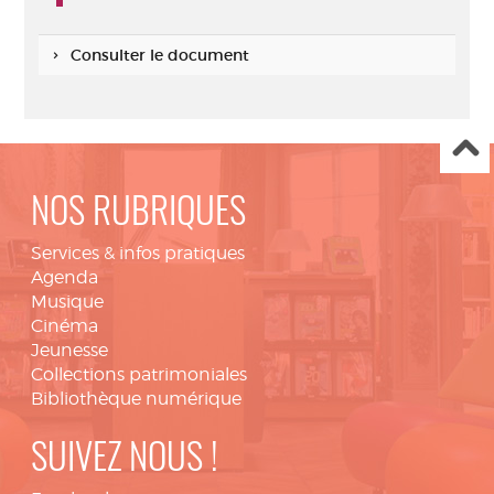
Consulter le document
NOS RUBRIQUES
Services & infos pratiques
Agenda
Musique
Cinéma
Jeunesse
Collections patrimoniales
Bibliothèque numérique
SUIVEZ NOUS !