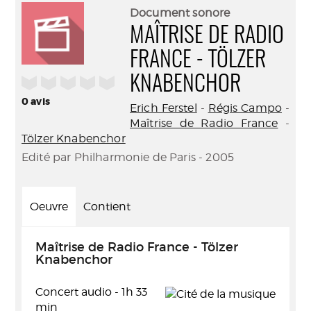
(Nouve
par
Document sonore
fenêtr
mail
MAÎTRISE DE RADIO
FRANCE - TÖLZER
/5
KNABENCHOR
0
avis
Erich Ferstel
-
Régis Campo
-
Maîtrise de Radio France
-
Tölzer Knabenchor
Edité par Philharmonie de Paris - 2005
Oeuvre
Contient
Maîtrise de Radio France - Tölzer
Knabenchor
Concert audio - 1h 33
min