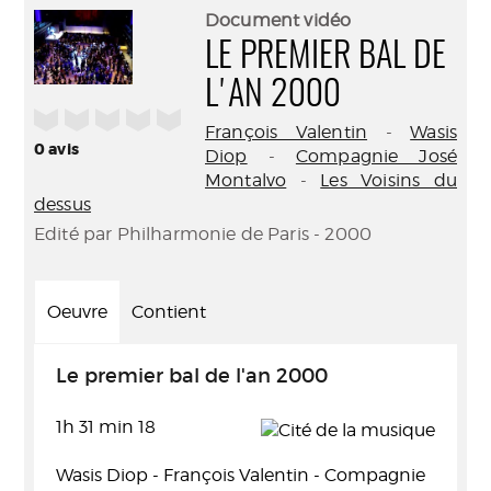
(Nouve
par
Document vidéo
fenêtr
mail
LE PREMIER BAL DE
L'AN 2000
/5
François Valentin
-
Wasis
0
avis
Diop
-
Compagnie José
Montalvo
-
Les Voisins du
dessus
Edité par Philharmonie de Paris - 2000
Oeuvre
Contient
Le premier bal de l'an 2000
1h 31 min 18
Wasis Diop - François Valentin - Compagnie