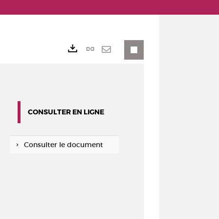
Lien
Exports
permanent
Envoyer
(Nouvelle
par
fenêtre)
mail
CONSULTER EN LIGNE
Consulter le document