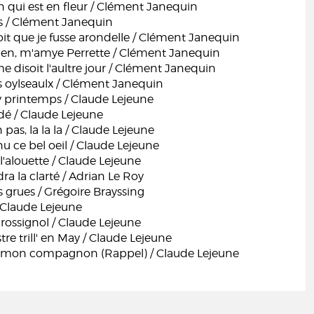
n qui est en fleur / Clément Janequin
s / Clément Janequin
oit que je fusse arondelle / Clément Janequin
vien, m'amye Perrette / Clément Janequin
 disoit l'aultre jour / Clément Janequin
s oylseaulx / Clément Janequin
y printemps / Claude Lejeune
rdé / Claude Lejeune
 pas, la la la / Claude Lejeune
u ce bel oeil / Claude Lejeune
l'alouette / Claude Lejeune
a la clarté / Adrian Le Roy
s grues / Grégoire Brayssing
 Claude Lejeune
rossignol / Claude Lejeune
tre trill' en May / Claude Lejeune
y mon compagnon (Rappel) / Claude Lejeune