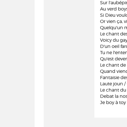
Sur l'aubépi
Au verd boy
Si Dieu voul
Or vien ça, 
Quelqu'un me
Le chant de
Voicy du ga
D'un oeil fa
Tu ne l'enten
Qu'est deven
Le chant de 
Quand viendr
Fantaisie de
Laute joun /
Le chant du 
Debat la nos
Je boy à to