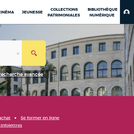
COLLECTIONS
BIBLIOTHÈQUE
CINÉMA
JEUNESSE
PATRIMONIALES
NUMÉRIQUE
Recherche avancée
achat
Se former en ligne
infolettres