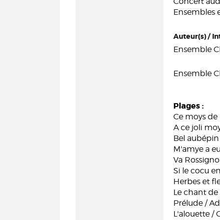
Concert audi
Ensembles e
Auteur(s) / In
Ensemble C
Ensemble C
Plages :
Ce moys de 
A ce joli m
Bel aubépin
M'amye a eu
Va Rossigno
Si le cocu 
Herbes et fl
Le chant de 
Prélude / Ad
L'alouette 