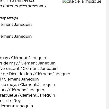
o - 1h 3 min 44 sec
t chœurs internationaux
terprète(s)
lément Janequin
lément Janequin
may / Clément Janequin
oys de may / Clément Janequin
 verdissant / Clément Janequin
t de Dieu de don / Clément Janequin
l / Clément Janequin
en ce moys / Clément Janequin
eurs / Clément Janequin
l'alouette / Clément Janequin
rian Le Roy
/ Clément Janequin