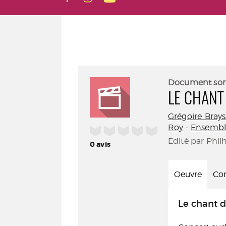
Document so
LE CHANT
Grégoire Brays
Roy
-
Ensembl
/5
Edité par Phil
0
avis
Oeuvre
Con
Le chant d