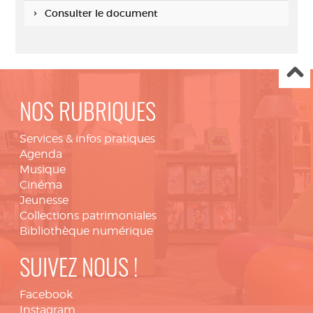
Consulter le document
NOS RUBRIQUES
Services & infos pratiques
Agenda
Musique
Cinéma
Jeunesse
Collections patrimoniales
Bibliothèque numérique
SUIVEZ NOUS !
Facebook
Instagram