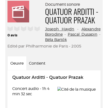
(Nouve
par
Document sonore
fenêtr
mail
QUATUOR ARDITTI -
QUATUOR PRAZAK
/5
Joseph Haydn
-
Alexandre
Borodine
-
Pascal Dusapin
-
0
avis
Béla Bartók
Edité par Philharmonie de Paris - 2005
Oeuvre
Contient
Quatuor Arditti - Quatuor Prazak
Concert audio - 1h 4
min 32 sec