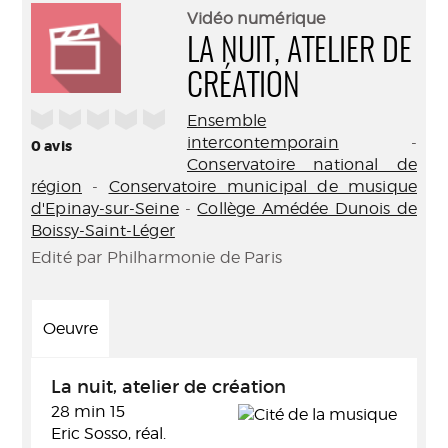
(Nouve
par
Vidéo numérique
fenêtr
mail
LA NUIT, ATELIER DE
CRÉATION
/5
Ensemble
intercontemporain
-
0
avis
Conservatoire national de
région
-
Conservatoire municipal de musique
d'Epinay-sur-Seine
-
Collège Amédée Dunois de
Boissy-Saint-Léger
Edité par Philharmonie de Paris
Oeuvre
La nuit, atelier de création
28 min 15
Eric Sosso, réal.