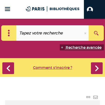
Recherche avancée
Comment s'inscrire ?
Lien
perma
Envo