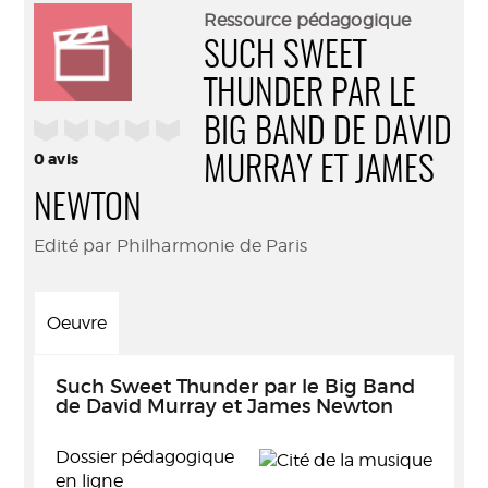
(Nouve
par
Ressource pédagogique
fenêtr
mail
SUCH SWEET
THUNDER PAR LE
/5
BIG BAND DE DAVID
0
avis
MURRAY ET JAMES
NEWTON
Edité par Philharmonie de Paris
Oeuvre
Such Sweet Thunder par le Big Band
de David Murray et James Newton
Dossier pédagogique
en ligne