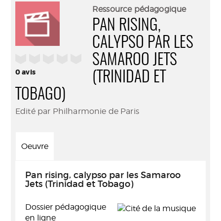
(Nouve
par
Ressource pédagogique
fenêtr
mail
PAN RISING,
CALYPSO PAR LES
/5
SAMAROO JETS
0
avis
(TRINIDAD ET
TOBAGO)
Edité par Philharmonie de Paris
Oeuvre
Pan rising, calypso par les Samaroo
Jets (Trinidad et Tobago)
Dossier pédagogique
en ligne