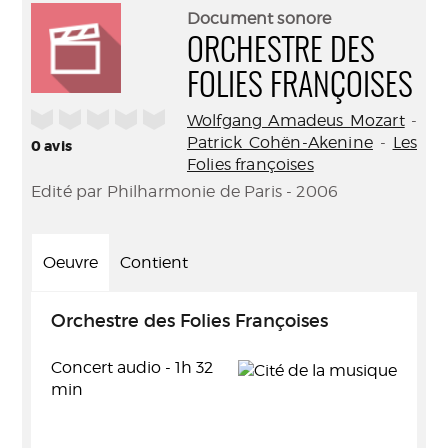
(Nouve
par
Document sonore
fenêtr
mail
ORCHESTRE DES
FOLIES FRANÇOISES
/5
Wolfgang Amadeus Mozart
-
Patrick Cohën-Akenine
-
Les
0
avis
Folies françoises
Edité par Philharmonie de Paris - 2006
Oeuvre
Contient
Orchestre des Folies Françoises
Concert audio - 1h 32
min