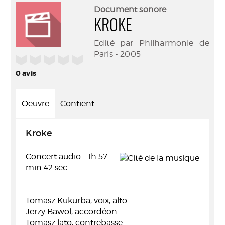
(Nouve
par
Document sonore
fenêtr
mail
KROKE
Edité par Philharmonie de
Paris - 2005
/5
0
avis
Oeuvre
Contient
Kroke
Concert audio - 1h 57
min 42 sec
Tomasz Kukurba, voix, alto
Jerzy Bawol, accordéon
Tomasz lato, contrebasse