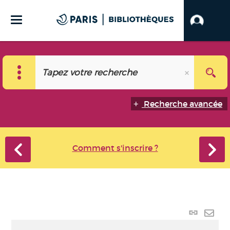
Recherche avancée
Comment s'inscrire ?
Lien
perma
Envo