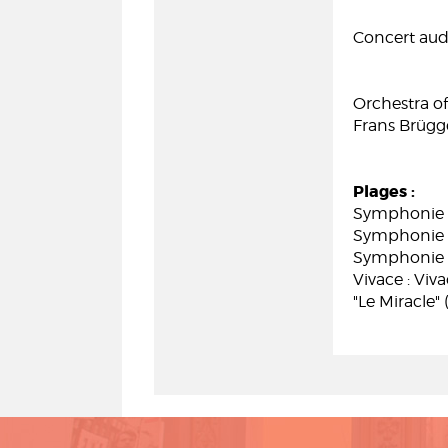
Concert audi
Orchestra o
Frans Brügge
Plages :
Symphonie n
Symphonie n
Symphonie n
Vivace : Viv
"Le Miracle"