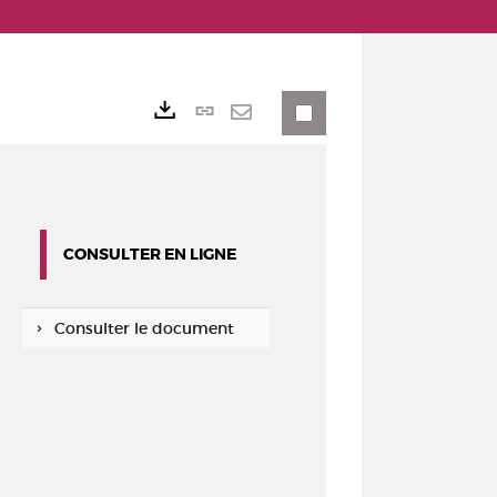
Lien
Exports
permanent
Envoyer
(Nouvelle
par
fenêtre)
mail
CONSULTER EN LIGNE
Consulter le document