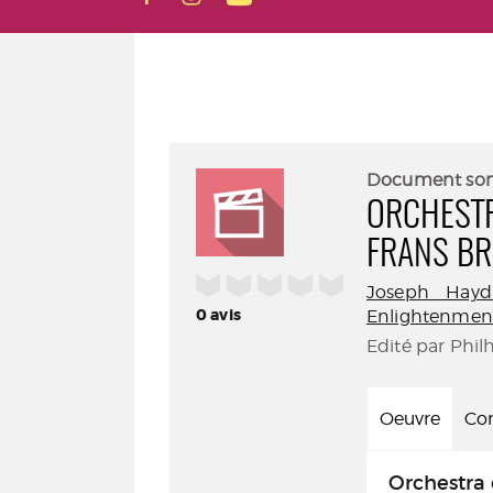
Document so
ORCHESTR
FRANS B
/5
Joseph Hayd
0
avis
Enlightenmen
Edité par Phil
Oeuvre
Con
Orchestra 