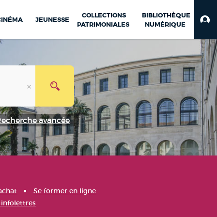
COLLECTIONS
BIBLIOTHÈQUE
CINÉMA
JEUNESSE
PATRIMONIALES
NUMÉRIQUE
Recherche avancée
achat
Se former en ligne
infolettres