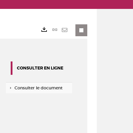
Lien
Exports
permanent
Envoyer
(Nouvelle
par
fenêtre)
mail
CONSULTER EN LIGNE
Consulter le document