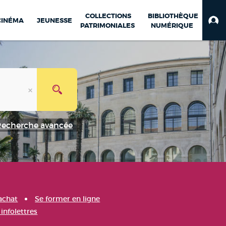
COLLECTIONS
BIBLIOTHÈQUE
CINÉMA
JEUNESSE
PATRIMONIALES
NUMÉRIQUE
Recherche avancée
achat
Se former en ligne
infolettres