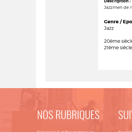
Description :
Jazzmen de no
Genre / Ep
Jazz
20ème siècl
21ème siècl
NOS RUBRIQUES
SUI