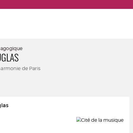
dagogique
UGLAS
harmonie de Paris
las