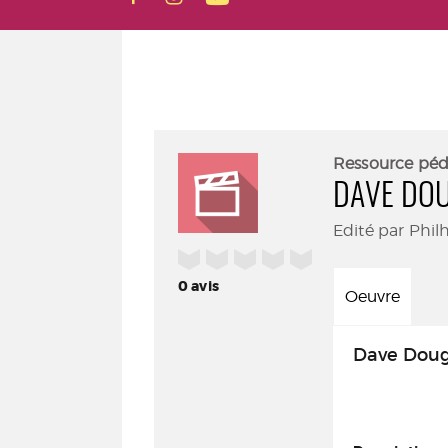
Ressource pé
DAVE DO
Edité par Phil
/5
0
avis
Oeuvre
Dave Doug