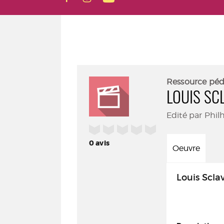
Ressource pé
LOUIS SC
Edité par Phil
/5
0
avis
Oeuvre
Louis Sclav