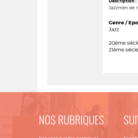
Description :
Jazzmen de no
Genre / Ep
Jazz
20ème siècl
21ème siècl
NOS RUBRIQUES
SUI