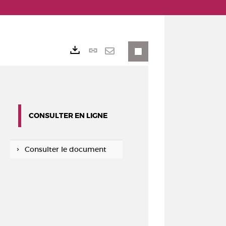
Lien
Exports
permanent
Envoyer
(Nouvelle
par
fenêtre)
mail
CONSULTER EN LIGNE
Consulter le document