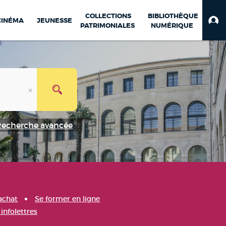
COLLECTIONS
BIBLIOTHÈQUE
CINÉMA
JEUNESSE
PATRIMONIALES
NUMÉRIQUE
Recherche avancée
achat
Se former en ligne
infolettres