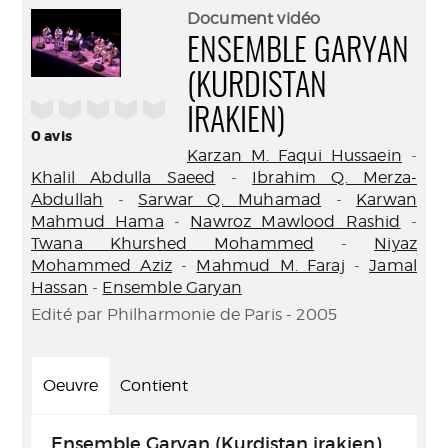
(Nouve
par
Document vidéo
fenêtr
mail
ENSEMBLE GARYAN
(KURDISTAN
/5
IRAKIEN)
0
avis
Karzan M. Faqui Hussaein
-
Khalil Abdulla Saeed
-
Ibrahim Q. Merza-
Abdullah
-
Sarwar Q. Muhamad
-
Karwan
Mahmud Hama
-
Nawroz Mawlood Rashid
-
Twana Khurshed Mohammed
-
Niyaz
Mohammed Aziz
-
Mahmud M. Faraj
-
Jamal
Hassan
-
Ensemble Garyan
Edité par Philharmonie de Paris - 2005
Oeuvre
Contient
Ensemble Garyan (Kurdistan irakien)