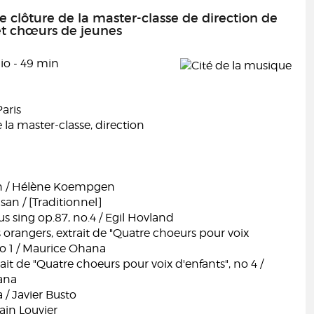
e clôture de la master-classe de direction de
et chœurs de jeunes
io - 49 min
Paris
e la master-classe, direction
n / Hélène Koempgen
an / [Traditionnel]
us sing op.87, no.4 / Egil Hovland
s orangers, extrait de "Quatre choeurs pour voix
no 1 / Maurice Ohana
rait de "Quatre choeurs pour voix d'enfants", no 4 /
ana
 / Javier Busto
lain Louvier