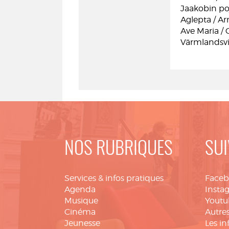
Jaakobin poj
Aglepta / Ar
Ave Maria / 
Värmlandsvis
NOS RUBRIQUES
SUI
Services & infos pratiques
Face
Agenda
Insta
Musique
Youtu
Cinéma
Autres
Jeunesse
Les in