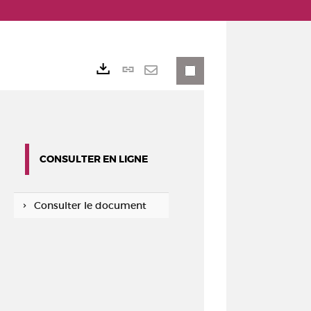
Lien
Exports
permanent
Envoyer
(Nouvelle
par
fenêtre)
mail
CONSULTER EN LIGNE
Consulter le document