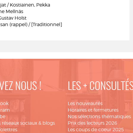
at / Kostiainen, Pekka
ne Mellnäs
Gustav Holst
an (rappel) / [Traditionnel]
VEZ NOUS !
LES + CONSULTÉ
book
Les nouveautés
gram
Horaires et fermetures
be
Nos sélections thématiques
 réseaux sociaux & blogs
Prix des lecteurs 2026
folettres
Les coups de coeur 2025