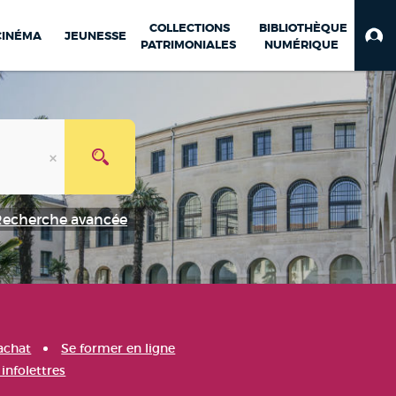
COLLECTIONS
BIBLIOTHÈQUE
CINÉMA
JEUNESSE
PATRIMONIALES
NUMÉRIQUE
Recherche avancée
achat
Se former en ligne
infolettres