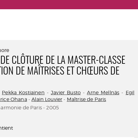
nore
 DE CLÔTURE DE LA MASTER-CLASSE
TION DE MAÎTRISES ET CHŒURS DE
-
Pekka Kostiainen
-
Javier Busto
-
Arne Mellnäs
-
Egil
rice Ohana
-
Alain Louvier
-
Maîtrise de Paris
harmonie de Paris - 2005
tient