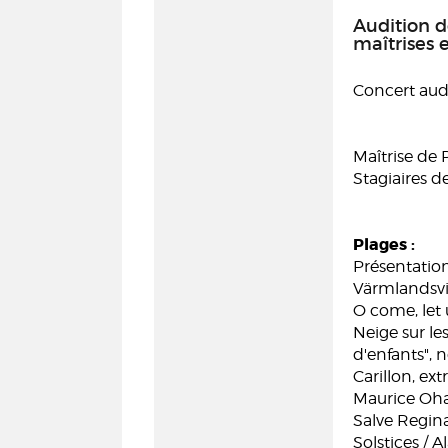
Audition d
maîtrises 
Concert aud
Maîtrise de 
Stagiaires d
Plages :
Présentatio
Värmlandsvis
O come, let 
Neige sur le
d'enfants", 
Carillon, ext
Maurice Oh
Salve Regina
Solstices / A