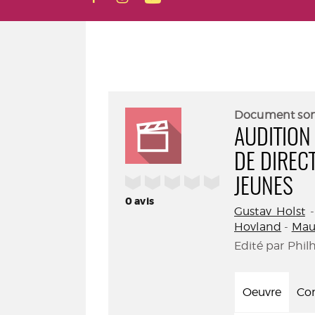
Document so
AUDITION
DE DIREC
/5
JEUNES
0
avis
Gustav Holst
Hovland
-
Mau
Edité par Phil
Oeuvre
Con