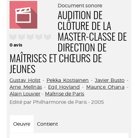
(Nouve
par
Document sonore
fenêtr
mail
AUDITION DE
CLÔTURE DE LA
/5
MASTER-CLASSE DE
0
avis
DIRECTION DE
MAÎTRISES ET CHŒURS DE
JEUNES
Gustav Holst
-
Pekka Kostiainen
-
Javier Busto
-
Arne Mellnäs
-
Egil Hovland
-
Maurice Ohana
-
Alain Louvier
-
Maîtrise de Paris
Edité par Philharmonie de Paris - 2005
Oeuvre
Contient