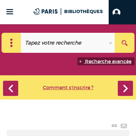
Recherche avancée
Comment s'inscrire ?
Lien
perma
Envo