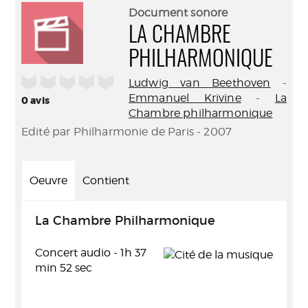
(Nouve
par
Document sonore
fenêtr
mail
LA CHAMBRE
PHILHARMONIQUE
/5
Ludwig van Beethoven
-
Emmanuel Krivine
-
La
0
avis
Chambre philharmonique
Edité par Philharmonie de Paris - 2007
Oeuvre
Contient
La Chambre Philharmonique
Concert audio - 1h 37
min 52 sec