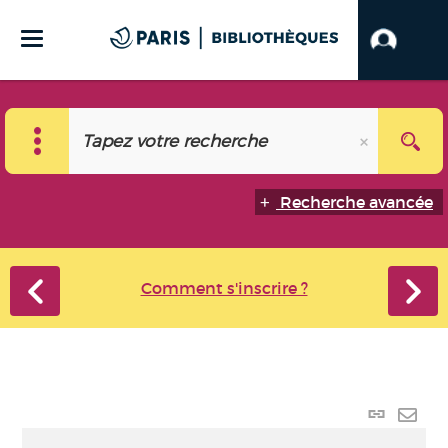
Recherche avancée
Comment s'inscrire ?
Lien
perma
Envo