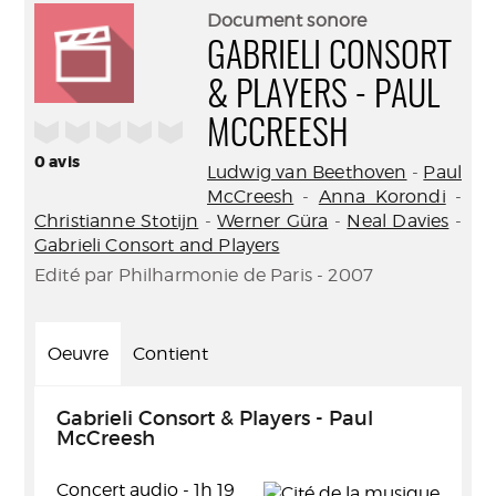
(Nouve
par
Document sonore
fenêtr
mail
GABRIELI CONSORT
& PLAYERS - PAUL
/5
MCCREESH
0
avis
Ludwig van Beethoven
-
Paul
McCreesh
-
Anna Korondi
-
Christianne Stotijn
-
Werner Güra
-
Neal Davies
-
Gabrieli Consort and Players
Edité par Philharmonie de Paris - 2007
Oeuvre
Contient
Gabrieli Consort & Players - Paul
McCreesh
Concert audio - 1h 19