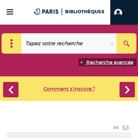
Recherche avancée
Comment s'inscrire ?
Lien
perma
Envo