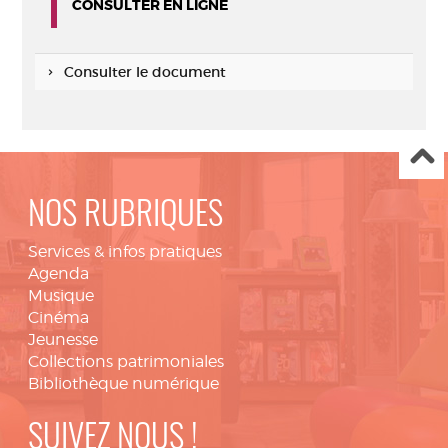
CONSULTER EN LIGNE
Consulter le document
NOS RUBRIQUES
Services & infos pratiques
Agenda
Musique
Cinéma
Jeunesse
Collections patrimoniales
Bibliothèque numérique
SUIVEZ NOUS !