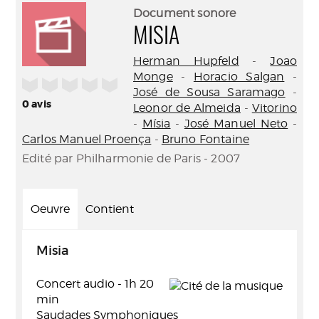
(Nouve
par
Document sonore
fenêtr
mail
MISIA
Herman Hupfeld
-
Joao
Monge
-
Horacio Salgan
-
/5
José de Sousa Saramago
-
0
avis
Leonor de Almeida
-
Vitorino
-
Mísia
-
José Manuel Neto
-
Carlos Manuel Proença
-
Bruno Fontaine
Edité par Philharmonie de Paris - 2007
Oeuvre
Contient
Misia
Concert audio - 1h 20
min
Saudades Symphoniques