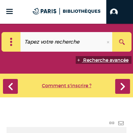
Recherche avancée
Comment s'inscrire ?
Lien
perma
Envo