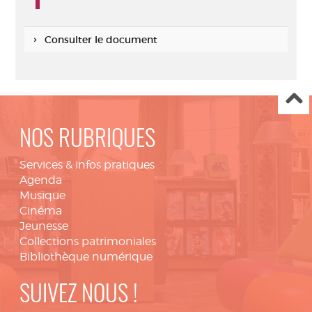
Consulter le document
NOS RUBRIQUES
Services & infos pratiques
Agenda
Musique
Cinéma
Jeunesse
Collections patrimoniales
Bibliothèque numérique
SUIVEZ NOUS !