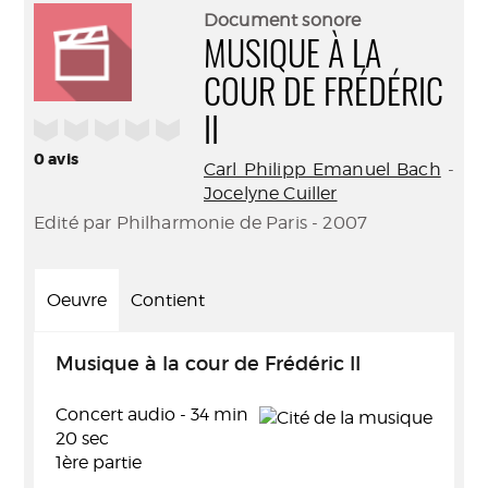
(Nouve
par
Document sonore
fenêtr
mail
MUSIQUE À LA
COUR DE FRÉDÉRIC
/5
II
0
avis
Carl Philipp Emanuel Bach
-
Jocelyne Cuiller
Edité par Philharmonie de Paris - 2007
Oeuvre
Contient
Musique à la cour de Frédéric II
Concert audio - 34 min
20 sec
1ère partie