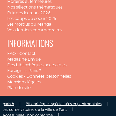
Horaires et fermetures
Nos sélections thématiques
Prix des lecteurs 2026
Les coups de coeur 2025
Les Mordus du Manga
Vos derniers commentaires
INFORMATIONS
FAQ
-
Contact
Magazine EnVue
Des bibliothèques accessibles
Foreign in Paris ?
Cookies
-
Données personnelles
Mentions légales
Plan du site
|
|
paris.fr
Bibliothèques spécialisées et patrimoniales
|
Les conservatoires de la ville de Paris
|
Accessibilité : non conforme