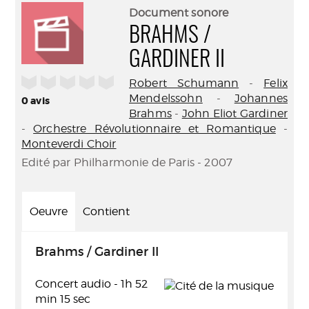
(Nouve
par
Document sonore
fenêtr
mail
BRAHMS /
GARDINER II
/5
Robert Schumann
-
Felix
Mendelssohn
-
Johannes
0
avis
Brahms
-
John Eliot Gardiner
-
Orchestre Révolutionnaire et Romantique
-
Monteverdi Choir
Edité par Philharmonie de Paris - 2007
Oeuvre
Contient
Brahms / Gardiner II
Concert audio - 1h 52
min 15 sec