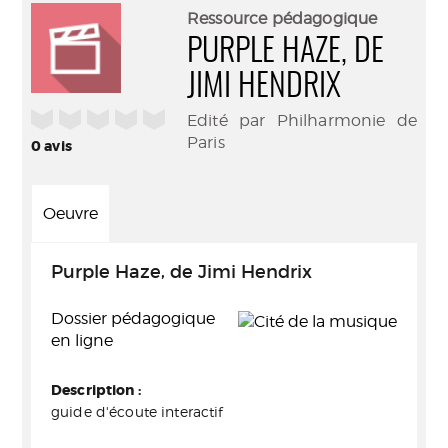
(Nouve
par
Ressource pédagogique
fenêtr
mail
PURPLE HAZE, DE
JIMI HENDRIX
/5
Edité par Philharmonie de
Paris
0
avis
Oeuvre
Purple Haze, de Jimi Hendrix
Dossier pédagogique
en ligne
Description :
guide d'écoute interactif