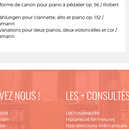
 forme de canon pour piano à pédalier op. 56 / Robert
lungen pour clarinette, alto et piano op. 132 /
humann
ariations pour deux pianos, deux violoncelles et cor /
humann
VEZ NOUS !
LES + CONSULTÉ
book
Les nouveautés
gram
Horaires et fermetures
be
Nos sélections thématiques