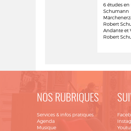
6 études en
Schumann
Märchenerzäh
Robert Sc
Andante et V
Robert Sc
NOS RUBRIQUES
SUI
Services & infos pratiques
Face
Agenda
Insta
Musique
Youtu