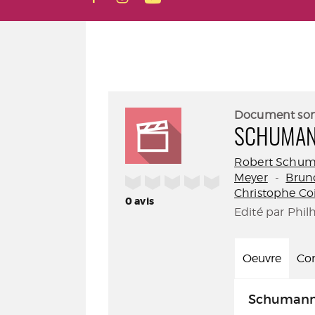
Document so
SCHUMA
Robert Schu
Meyer
-
Brun
/5
Christophe Co
0
avis
Edité par Phil
Oeuvre
Con
Schuman