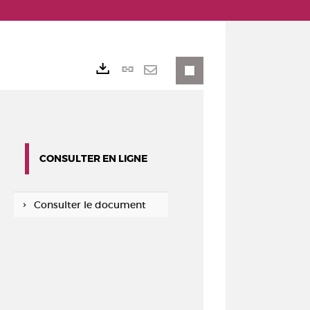
Lien
Exports
permanent
Envoyer
(Nouvelle
par
fenêtre)
mail
CONSULTER EN LIGNE
Consulter le document