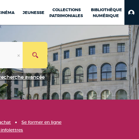
COLLECTIONS
BIBLIOTHÈQUE
CINÉMA
JEUNESSE
PATRIMONIALES
NUMÉRIQUE
Recherche avancée
achat
Se former en ligne
infolettres