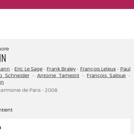
nore
NN
mann
-
Eric Le Sage
-
Frank Braley
-
François Leleux
-
Paul
o Schneider
-
Antoine Tamestit
-
François Salque
-
in
harmonie de Paris - 2008
tient
n