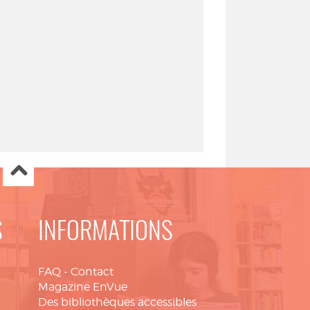
S
INFORMATIONS
FAQ
-
Contact
Magazine EnVue
Des bibliothèques accessibles