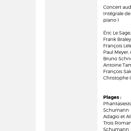
Concert audi
Intégrale d
piano I
Éric Le Sage
Frank Braley
François Lel
Paul Meyer, 
Bruno Schne
Antoine Tame
François Sal
Christophe C
Plages :
Phantasiestü
Schumann
Adagio et A
Trois Roman
Schumann