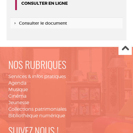
CONSULTER EN LIGNE
Consulter le document
NOS RUBRIQUES
Services & infos pratiques
Agenda
Musique
Cinéma
Jeunesse
Collections patrimoniales
Bibliothèque numérique
SUIVEZ NOUS !