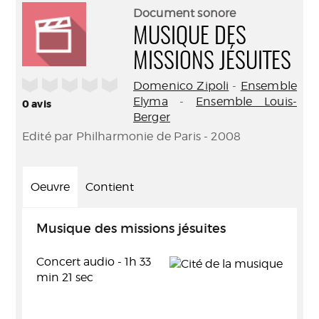
(Nouve
par
Document sonore
fenêtr
mail
MUSIQUE DES
MISSIONS JÉSUITES
/5
Domenico Zipoli
-
Ensemble
Elyma
-
Ensemble Louis-
0
avis
Berger
Edité par Philharmonie de Paris - 2008
Oeuvre
Contient
Musique des missions jésuites
Concert audio - 1h 33
min 21 sec