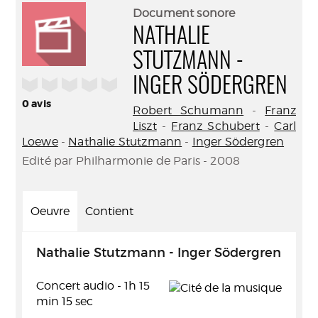
(Nouve
par
Document sonore
fenêtr
mail
NATHALIE
STUTZMANN -
/5
INGER SÖDERGREN
0
avis
Robert Schumann
-
Franz
Liszt
-
Franz Schubert
-
Carl
Loewe
-
Nathalie Stutzmann
-
Inger Södergren
Edité par Philharmonie de Paris - 2008
Oeuvre
Contient
Nathalie Stutzmann - Inger Södergren
Concert audio - 1h 15
min 15 sec