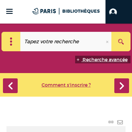
Recherche avancée
Comment s'inscrire ?
Lien
perma
Envo