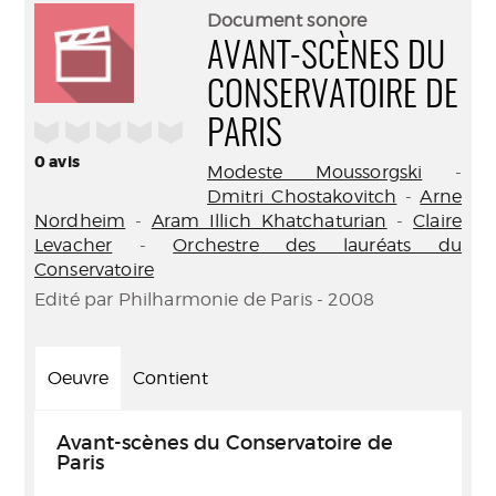
(Nouve
par
Document sonore
fenêtr
mail
AVANT-SCÈNES DU
CONSERVATOIRE DE
/5
PARIS
0
avis
Modeste Moussorgski
-
Dmitri Chostakovitch
-
Arne
Nordheim
-
Aram Illich Khatchaturian
-
Claire
Levacher
-
Orchestre des lauréats du
Conservatoire
Edité par Philharmonie de Paris - 2008
Oeuvre
Contient
Avant-scènes du Conservatoire de
Paris