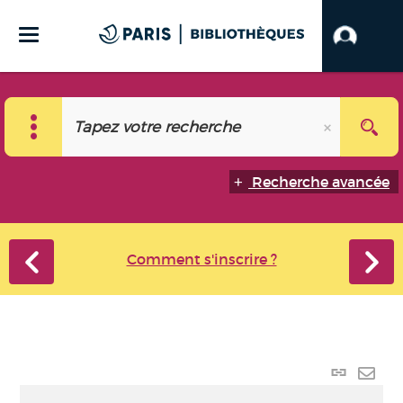
Recherche avancée
Comment s'inscrire ?
Lien
perma
Envo