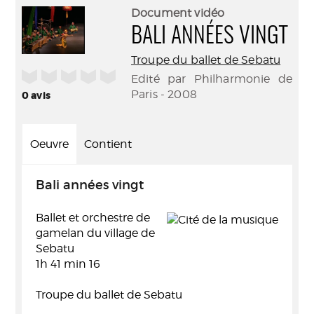
(Nouve
par
Document vidéo
fenêtr
mail
BALI ANNÉES VINGT
Troupe du ballet de Sebatu
/5
Edité par Philharmonie de
Paris - 2008
0
avis
Oeuvre
Contient
Bali années vingt
Ballet et orchestre de
gamelan du village de
Sebatu
1h 41 min 16
Troupe du ballet de Sebatu