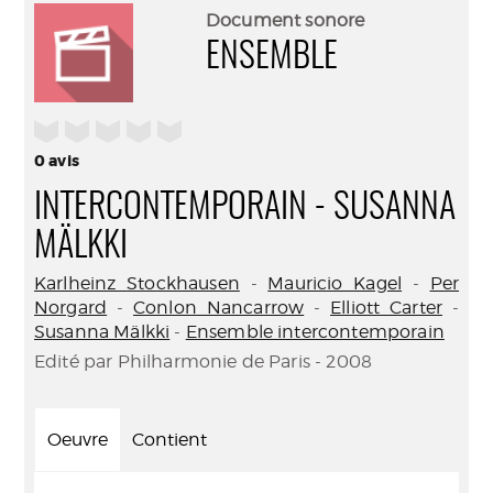
(Nouve
par
Document sonore
fenêtr
mail
ENSEMBLE
/5
0
avis
INTERCONTEMPORAIN - SUSANNA
MÄLKKI
Karlheinz Stockhausen
-
Mauricio Kagel
-
Per
Norgard
-
Conlon Nancarrow
-
Elliott Carter
-
Susanna Mälkki
-
Ensemble intercontemporain
Edité par Philharmonie de Paris - 2008
Oeuvre
Contient