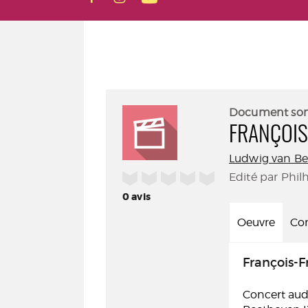
Document so
FRANÇOIS
Ludwig van B
/5
Edité par Phil
0
avis
Oeuvre
Con
François-F
Concert audi