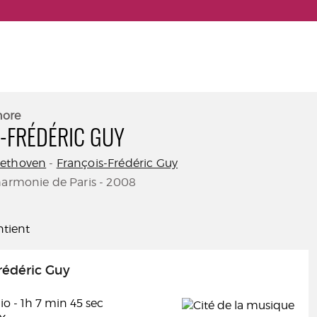
nore
-FRÉDÉRIC GUY
eethoven
-
François-Frédéric Guy
harmonie de Paris - 2008
tient
rédéric Guy
o - 1h 7 min 45 sec