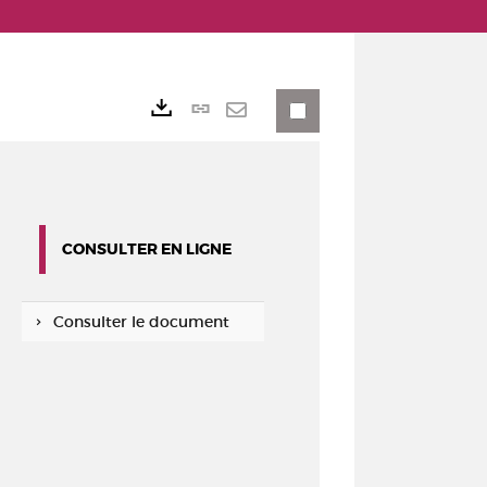
Lien
Exports
permanent
Envoyer
(Nouvelle
par
fenêtre)
mail
CONSULTER EN LIGNE
Consulter le document