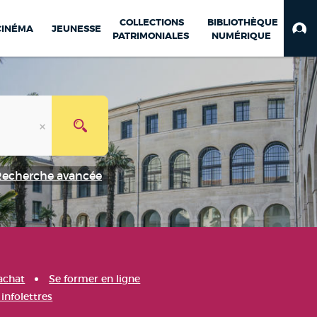
COLLECTIONS
BIBLIOTHÈQUE
CINÉMA
JEUNESSE
PATRIMONIALES
NUMÉRIQUE
Recherche avancée
achat
Se former en ligne
infolettres