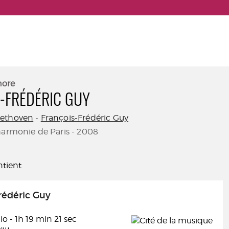
nore
-FRÉDÉRIC GUY
eethoven
-
François-Frédéric Guy
harmonie de Paris - 2008
tient
rédéric Guy
o - 1h 19 min 21 sec