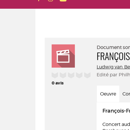
Document so
FRANÇOIS
Ludwig van B
/5
Edité par Phil
0
avis
Oeuvre
Con
François-F
Concert audi