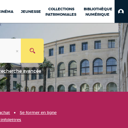
COLLECTIONS
BIBLIOTHÈQUE
CINÉMA
JEUNESSE
PATRIMONIALES
NUMÉRIQUE
Recherche avancée
achat
Se former en ligne
infolettres