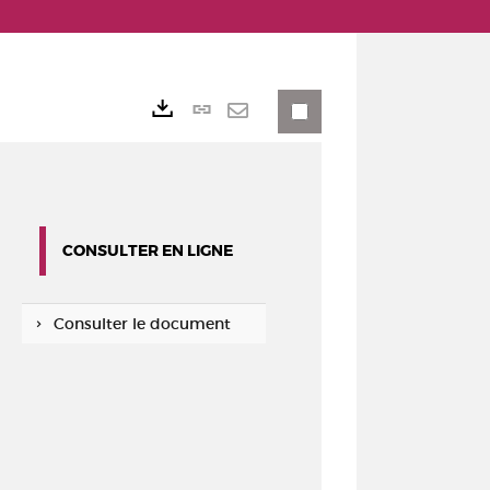
Lien
Exports
permanent
Envoyer
(Nouvelle
par
fenêtre)
mail
CONSULTER EN LIGNE
Consulter le document